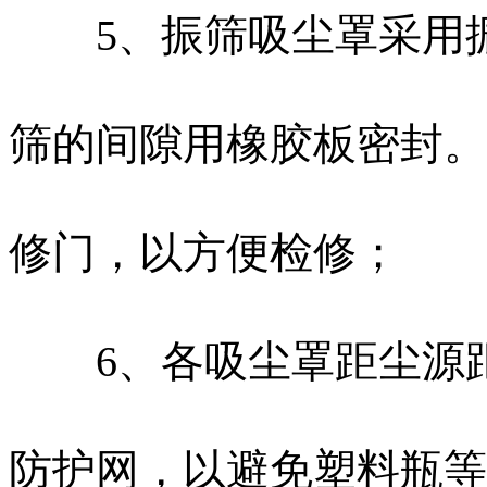
5、振筛吸尘罩采用振
筛的间隙用橡胶板密封。
修门，以方便检修；
6、各吸尘罩距尘源距
防护网，以避免塑料瓶等