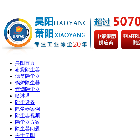
昊阳首页
布袋除尘器
滤筒除尘器
锅炉除尘器
焊烟除尘器
喷淋塔
除尘设备
除尘器案例
除尘器视频
除尘器方案
除尘器问题
关于昊阳