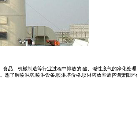
)、食品、机械制造等行业过程中排放的 酸、碱性废气的净化处
喷淋塔,喷淋设备,喷淋塔价格,喷淋塔效率请咨询萧阳环保:153558