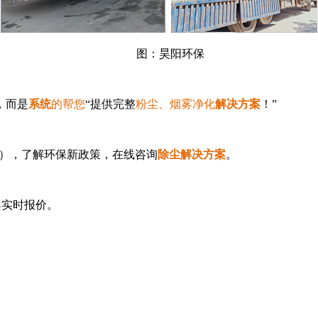
图：昊阳环保
，而是
系统
的帮您
“提供完整
粉尘、烟雾净化
解决方案
！”
），了解环保新政策
，在线咨询
除尘解决方案
。
案实时报
价。