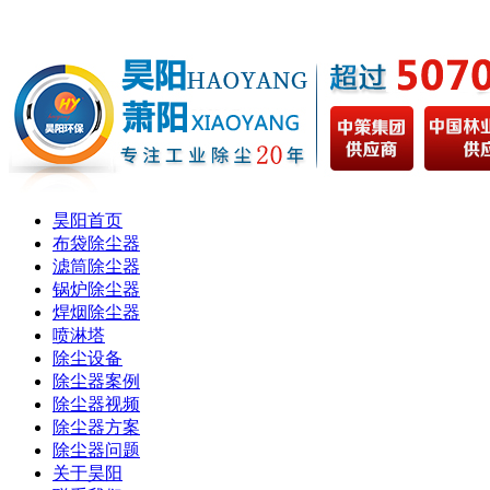
昊阳首页
布袋除尘器
滤筒除尘器
锅炉除尘器
焊烟除尘器
喷淋塔
除尘设备
除尘器案例
除尘器视频
除尘器方案
除尘器问题
关于昊阳