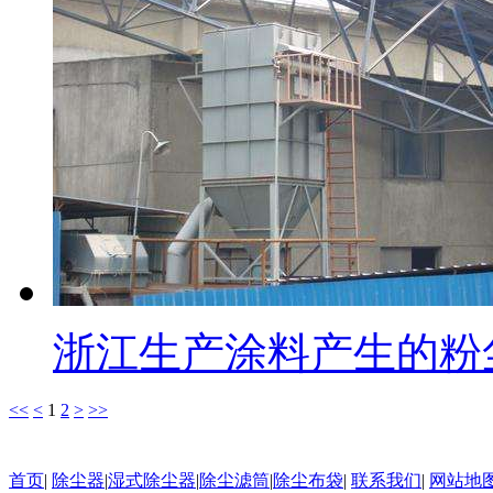
浙江生产涂料产生的粉
<<
<
1
2
>
>>
首页
|
除尘器
|
湿式除尘器
|
除尘滤筒
|
除尘布袋
|
联系我们
|
网站地