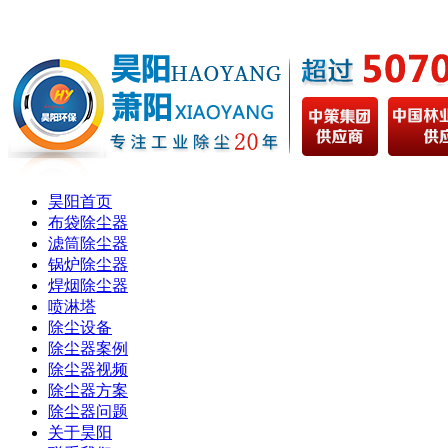
昊阳首页
布袋除尘器
滤筒除尘器
锅炉除尘器
焊烟除尘器
喷淋塔
除尘设备
除尘器案例
除尘器视频
除尘器方案
除尘器问题
关于昊阳