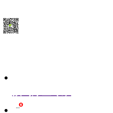
15355819468
扫码送最新
除尘器报价参考表
预约除尘专家