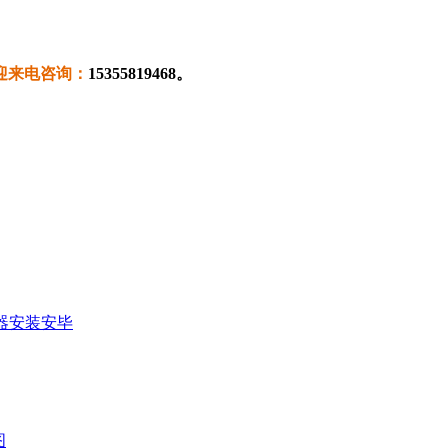
迎来电咨询：
15355819468
。
器安装安毕
图