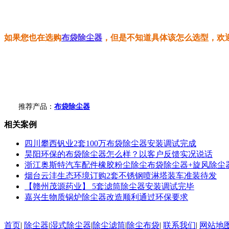
如果您也在选购
布袋除尘器
，但是不知道具体该怎么选型，欢
推荐产品：
布袋除尘器
相关案例
四川攀西钒业2套100万布袋除尘器安装调试完成
昊阳环保的布袋除尘器怎么样？以客户反馈实况说话
浙江奥斯特汽车配件橡胶粉尘除尘布袋除尘器+旋风除尘
烟台云沣生态环境订购2套不锈钢喷淋塔装车准装待发
【赣州茂源药业】 5套滤筒除尘器安装调试完毕
嘉兴生物质锅炉除尘器改造顺利通过环保要求
首页
|
除尘器
|
湿式除尘器
|
除尘滤筒
|
除尘布袋
|
联系我们
|
网站地