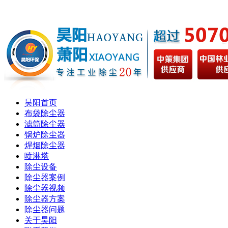
昊阳首页
布袋除尘器
滤筒除尘器
锅炉除尘器
焊烟除尘器
喷淋塔
除尘设备
除尘器案例
除尘器视频
除尘器方案
除尘器问题
关于昊阳