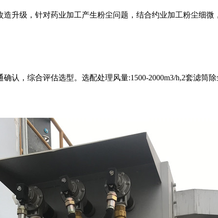
改造升级，针对药业加工产生粉尘问题，结合约业加工粉尘细微
评估选型。选配处理风量:1500-2000m3/h,2套滤筒除尘器；处