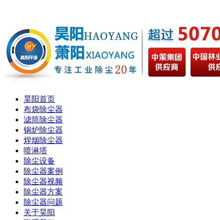
昊阳首页
布袋除尘器
滤筒除尘器
锅炉除尘器
焊烟除尘器
喷淋塔
除尘设备
除尘器案例
除尘器视频
除尘器方案
除尘器问题
关于昊阳