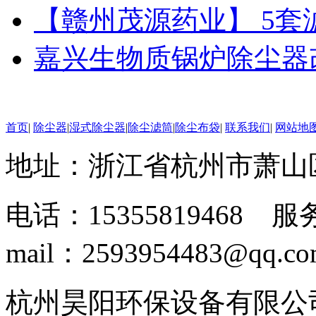
【赣州茂源药业】 5
嘉兴生物质锅炉除尘器
首页
|
除尘器
|
湿式除尘器
|
除尘滤筒
|
除尘布袋
|
联系我们
|
网站地
地址：浙江省杭州市萧山
电话：15355819468 服务
mail：2593954483@qq.c
杭州昊阳环保设备有限公司 www