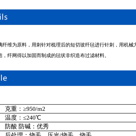
璃纤维为原料，用刺针对梳理后的短切玻纤毡进行针刺，用机械
结，纤网得以加固而制成的毡状非织造布过滤材料。
克重：≥950/m2
温度：≤240℃
防酸 防碱：优秀
后处理：烧毛、压光/烧毛、烧毛