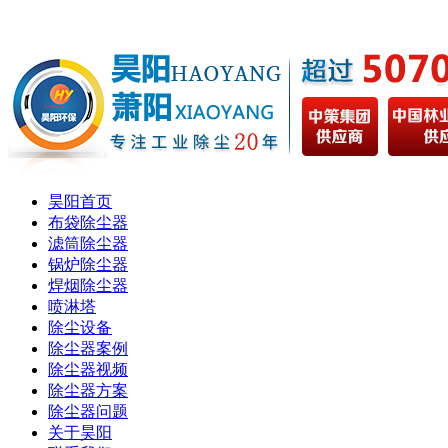
昊阳首页
布袋除尘器
滤筒除尘器
锅炉除尘器
焊烟除尘器
喷淋塔
除尘设备
除尘器案例
除尘器视频
除尘器方案
除尘器问题
关于昊阳