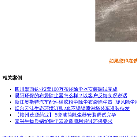
如果您也在
相关案例
四川攀西钒业2套100万布袋除尘器安装调试完成
昊阳环保的布袋除尘器怎么样？以客户反馈实况说话
浙江奥斯特汽车配件橡胶粉尘除尘布袋除尘器+旋风除尘
烟台云沣生态环境订购2套不锈钢喷淋塔装车准装待发
【赣州茂源药业】 5套滤筒除尘器安装调试完毕
嘉兴生物质锅炉除尘器改造顺利通过环保要求