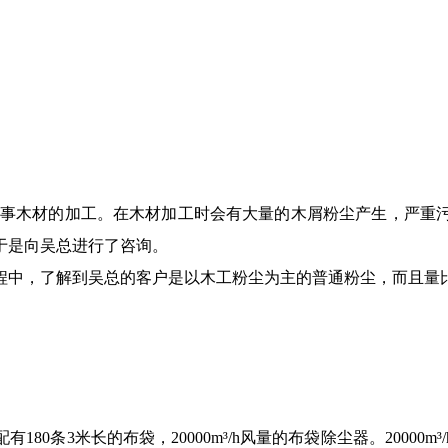
事木材的加工。在木材加工时会有大量的木屑粉尘产生，严重
于是向吴总进行了咨询。
程中，了解到吴总的客户是以木工粉尘为主的普通粉尘，而且量
配有
180
条
3
米长的布袋，
20000m
³
/h
风量的布袋除尘器。
20000m
³
/