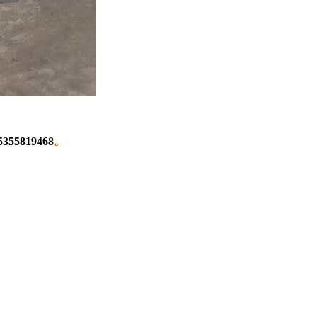
5355819468
。