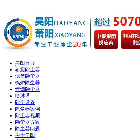
昊阳首页
布袋除尘器
滤筒除尘器
锅炉除尘器
焊烟除尘器
喷淋塔
除尘设备
除尘器案例
除尘器视频
除尘器方案
除尘器问题
关于昊阳