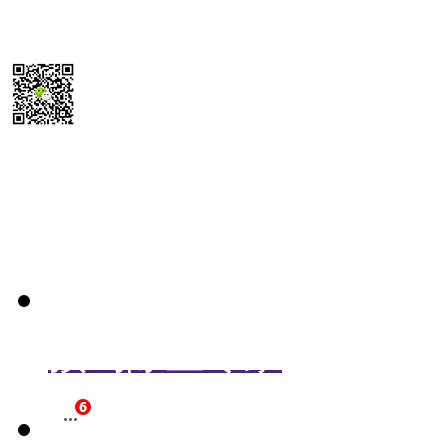
15355819468
扫码送最新
除尘器报价参考表
预约除尘专家