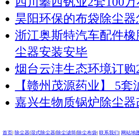
四川攀西钒业2套100
昊阳环保的布袋除尘器
浙江奥斯特汽车配件橡
尘器安装安毕
烟台云沣生态环境订购
【赣州茂源药业】 5
嘉兴生物质锅炉除尘器
首页
|
除尘器
|
湿式除尘器
|
除尘滤筒
|
除尘布袋
|
联系我们
|
网站地