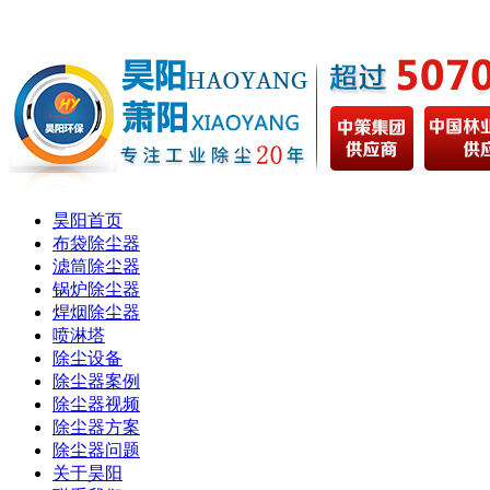
昊阳首页
布袋除尘器
滤筒除尘器
锅炉除尘器
焊烟除尘器
喷淋塔
除尘设备
除尘器案例
除尘器视频
除尘器方案
除尘器问题
关于昊阳