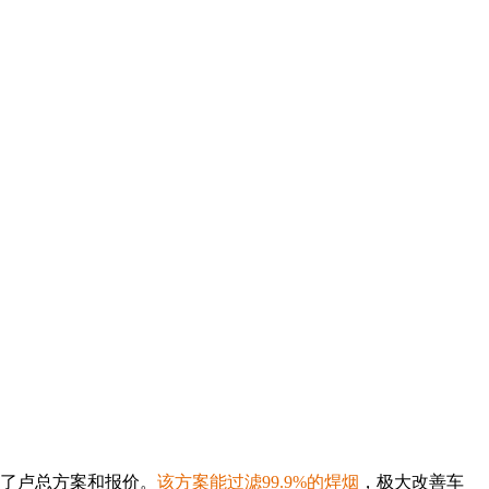
了卢总方案和报价。
该方案能过滤99.9%的焊烟
，极大改善车