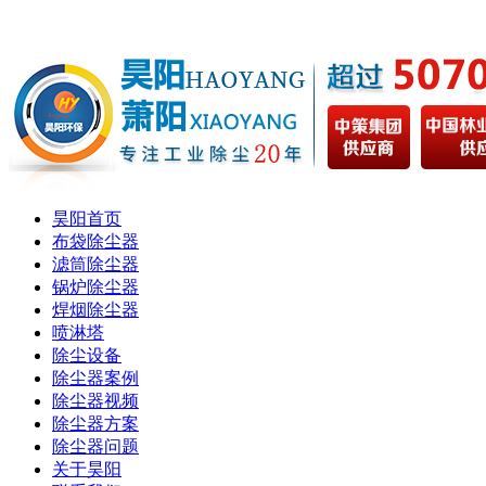
昊阳首页
布袋除尘器
滤筒除尘器
锅炉除尘器
焊烟除尘器
喷淋塔
除尘设备
除尘器案例
除尘器视频
除尘器方案
除尘器问题
关于昊阳