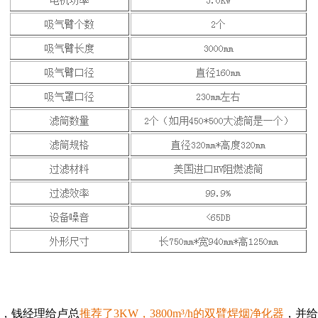
，钱经理给卢总
推荐了3KW，3800m³/h的双臂焊烟净化器
，并给