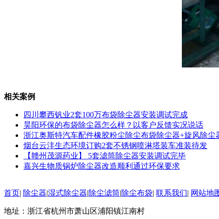
相关案例
四川攀西钒业2套100万布袋除尘器安装调试完成
昊阳环保的布袋除尘器怎么样？以客户反馈实况说话
浙江奥斯特汽车配件橡胶粉尘除尘布袋除尘器+旋风除尘
烟台云沣生态环境订购2套不锈钢喷淋塔装车准装待发
【赣州茂源药业】 5套滤筒除尘器安装调试完毕
嘉兴生物质锅炉除尘器改造顺利通过环保要求
首页
|
除尘器
|
湿式除尘器
|
除尘滤筒
|
除尘布袋
|
联系我们
|
网站地
地址：浙江省杭州市萧山区浦阳镇江南村