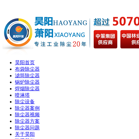
昊阳首页
布袋除尘器
滤筒除尘器
锅炉除尘器
焊烟除尘器
喷淋塔
除尘设备
除尘器案例
除尘器视频
除尘器方案
除尘器问题
关于昊阳