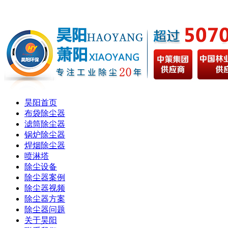
昊阳首页
布袋除尘器
滤筒除尘器
锅炉除尘器
焊烟除尘器
喷淋塔
除尘设备
除尘器案例
除尘器视频
除尘器方案
除尘器问题
关于昊阳