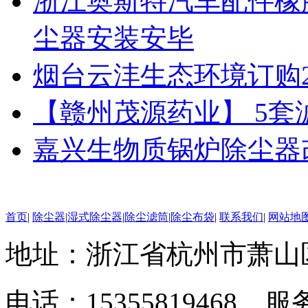
浙江奥斯特汽车配件橡
尘器安装安毕
烟台云沣生态环境订购
【赣州茂源药业】 5
嘉兴生物质锅炉除尘器
首页
|
除尘器
|
湿式除尘器
|
除尘滤筒
|
除尘布袋
|
联系我们
|
网站地
地址：浙江省杭州市萧山
电话：15355819468 服务