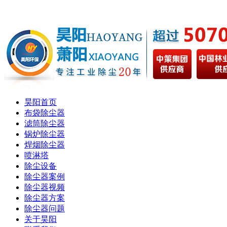
昊阳首页
布袋除尘器
滤筒除尘器
锅炉除尘器
焊烟除尘器
喷淋塔
除尘设备
除尘器案例
除尘器视频
除尘器方案
除尘器问题
关于昊阳