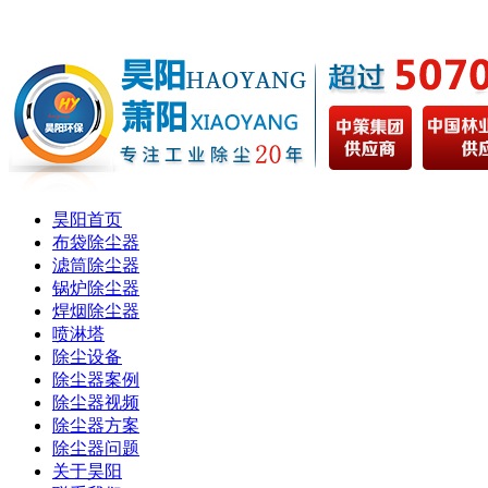
昊阳首页
布袋除尘器
滤筒除尘器
锅炉除尘器
焊烟除尘器
喷淋塔
除尘设备
除尘器案例
除尘器视频
除尘器方案
除尘器问题
关于昊阳