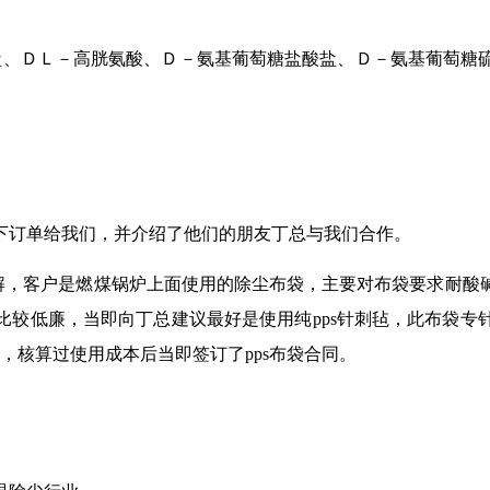
盐、ＤＬ－高胱氨酸、Ｄ－氨基葡萄糖盐酸盐、Ｄ－氨基葡萄糖
下订单给我们，并介绍了他们的朋友丁总与我们合作。
解，客户是燃煤锅炉上面使用的除尘布袋，主要对布袋要求耐酸
比较低廉，当即向丁总建议最好是使用纯pps针刺毡，此布袋专
，核算过使用成本后当即签订了pps布袋合同。