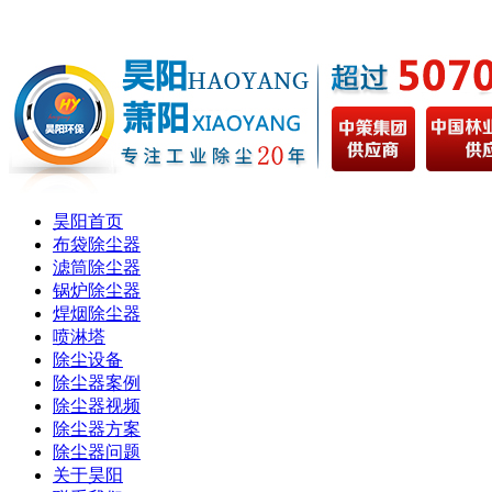
昊阳首页
布袋除尘器
滤筒除尘器
锅炉除尘器
焊烟除尘器
喷淋塔
除尘设备
除尘器案例
除尘器视频
除尘器方案
除尘器问题
关于昊阳