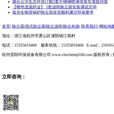
烟台云沣生态环境订购2套不锈钢喷淋塔装车准装待发
【赣州茂源药业】 5套滤筒除尘器安装调试完毕
嘉兴生物质锅炉除尘器改造顺利通过环保要求
首页
|
除尘器
|
湿式除尘器
|
除尘滤筒
|
除尘布袋
|
联系我们
|
网站地
地址：浙江省杭州市萧山区浦阳镇江南村
电话：15355819468 服务热线：15355819468 E-mail：2593954
杭州昊阳环保设备有限公司 www.chuchenqi168.com 版权所有 
立即咨询：
15355819468