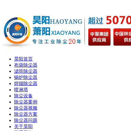
昊阳首页
布袋除尘器
滤筒除尘器
锅炉除尘器
焊烟除尘器
喷淋塔
除尘设备
除尘器案例
除尘器视频
除尘器方案
除尘器问题
关于昊阳