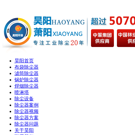
昊阳首页
布袋除尘器
滤筒除尘器
锅炉除尘器
焊烟除尘器
喷淋塔
除尘设备
除尘器案例
除尘器视频
除尘器方案
除尘器问题
关于昊阳