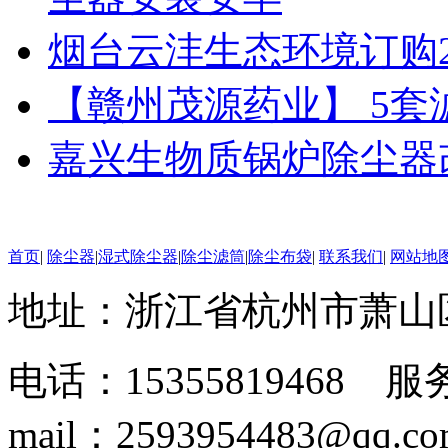
烟台云沣生态环境订购
【赣州茂源药业】 5
嘉兴生物质锅炉除尘器
首页
|
除尘器
|
湿式除尘器
|
除尘滤筒
|
除尘布袋
|
联系我们
|
网站地
地址：浙江省杭州市萧山
电话：15355819468 服务
mail：2593954483@qq.c