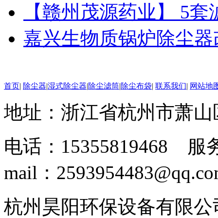
【赣州茂源药业】 5
嘉兴生物质锅炉除尘器
首页
|
除尘器
|
湿式除尘器
|
除尘滤筒
|
除尘布袋
|
联系我们
|
网站地
地址：浙江省杭州市萧山
电话：15355819468 服务
mail：2593954483@qq.c
杭州昊阳环保设备有限公司 www