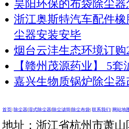
昊阳环保的布袋除尘器
浙江奥斯特汽车配件橡
尘器安装安毕
烟台云沣生态环境订购
【赣州茂源药业】 5
嘉兴生物质锅炉除尘器
首页
|
除尘器
|
湿式除尘器
|
除尘滤筒
|
除尘布袋
|
联系我们
|
网站地
地址：浙江省杭州市萧山