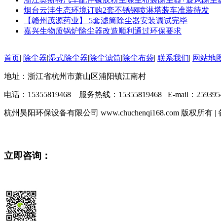
烟台云沣生态环境订购2套不锈钢喷淋塔装车准装待发
【赣州茂源药业】 5套滤筒除尘器安装调试完毕
嘉兴生物质锅炉除尘器改造顺利通过环保要求
首页
|
除尘器
|
湿式除尘器
|
除尘滤筒
|
除尘布袋
|
联系我们
|
网站地
地址：浙江省杭州市萧山区浦阳镇江南村
电话：15355819468 服务热线：15355819468 E-mail：2593954
杭州昊阳环保设备有限公司 www.chuchenqi168.com 版权所有 
立即咨询：
15355819468