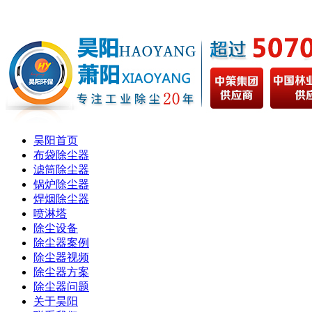
昊阳首页
布袋除尘器
滤筒除尘器
锅炉除尘器
焊烟除尘器
喷淋塔
除尘设备
除尘器案例
除尘器视频
除尘器方案
除尘器问题
关于昊阳