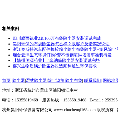
相关案例
四川攀西钒业2套100万布袋除尘器安装调试完成
昊阳环保的布袋除尘器怎么样？以客户反馈实况说话
浙江奥斯特汽车配件橡胶粉尘除尘布袋除尘器+旋风除尘
烟台云沣生态环境订购2套不锈钢喷淋塔装车准装待发
【赣州茂源药业】 5套滤筒除尘器安装调试完毕
嘉兴生物质锅炉除尘器改造顺利通过环保要求
首页
|
除尘器
|
湿式除尘器
|
除尘滤筒
|
除尘布袋
|
联系我们
|
网站地
地址：浙江省杭州市萧山区浦阳镇江南村
电话：15355819468 服务热线：15355819468 E-mail：2593954
杭州昊阳环保设备有限公司 www.chuchenqi168.com 版权所有 