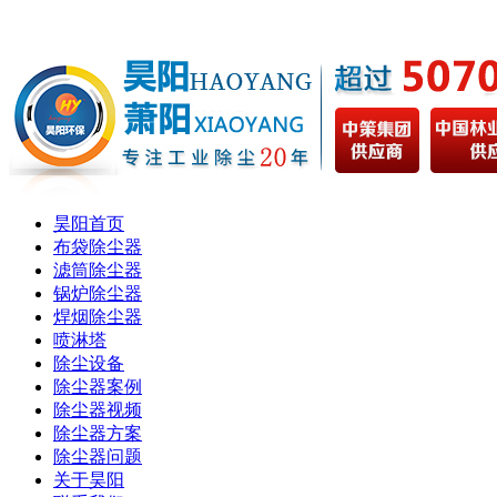
昊阳首页
布袋除尘器
滤筒除尘器
锅炉除尘器
焊烟除尘器
喷淋塔
除尘设备
除尘器案例
除尘器视频
除尘器方案
除尘器问题
关于昊阳