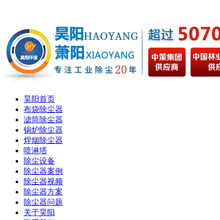
昊阳首页
布袋除尘器
滤筒除尘器
锅炉除尘器
焊烟除尘器
喷淋塔
除尘设备
除尘器案例
除尘器视频
除尘器方案
除尘器问题
关于昊阳