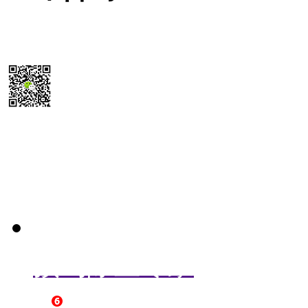
15355819468
扫码送最新
除尘器报价参考表
预约除尘专家