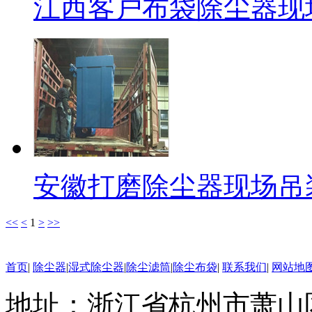
江西客户布袋除尘器现
安徽打磨除尘器现场吊
<<
<
1
>
>>
首页
|
除尘器
|
湿式除尘器
|
除尘滤筒
|
除尘布袋
|
联系我们
|
网站地
地址：浙江省杭州市萧山