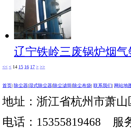
辽宁铁岭三废锅炉烟气
<<
<
14
15
16
17
>
>>
首页
|
除尘器
|
湿式除尘器
|
除尘滤筒
|
除尘布袋
|
联系我们
|
网站地
地址：浙江省杭州市萧山
电话：15355819468 服务