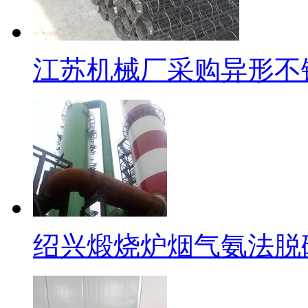
江苏机械厂采购异形不
绍兴煅烧炉烟气氨法脱