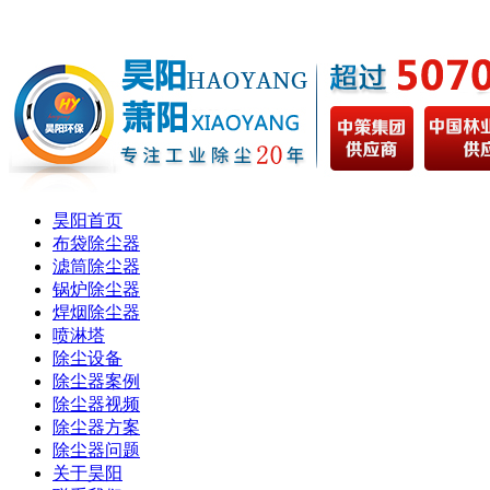
昊阳首页
布袋除尘器
滤筒除尘器
锅炉除尘器
焊烟除尘器
喷淋塔
除尘设备
除尘器案例
除尘器视频
除尘器方案
除尘器问题
关于昊阳