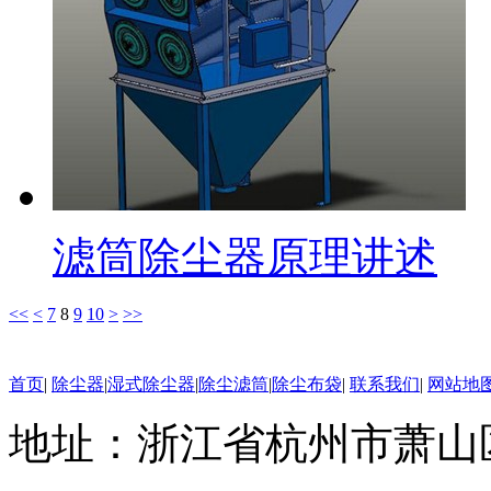
滤筒除尘器原理讲述
<<
<
7
8
9
10
>
>>
首页
|
除尘器
|
湿式除尘器
|
除尘滤筒
|
除尘布袋
|
联系我们
|
网站地
地址：浙江省杭州市萧山